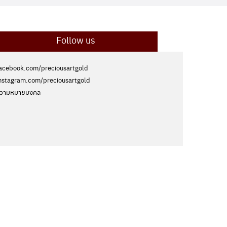
Follow us
acebook.com/preciousartgold
nstagram.com/preciousartgold
วามหมายมงคล