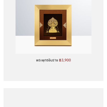
พระพุทธชินราช
฿3,900