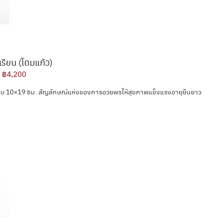
รียน (โดมแก้ว)
฿4,200
รอบ 10×19 ซม. สัญลักษณ์แห่งของการอวยพรให้สุขภาพแข็งแรงอายุยืนยาว