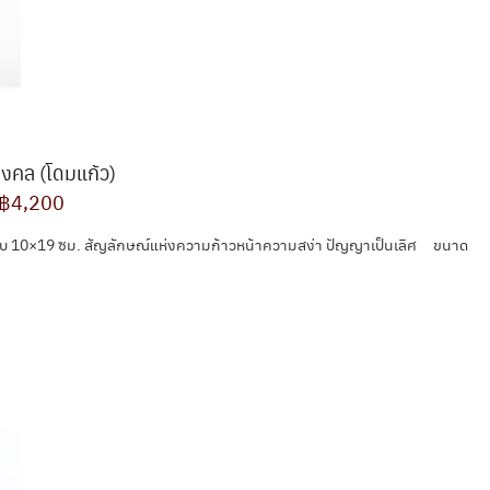
มงคล (โดมแก้ว)
฿4,200
อบ 10×19 ซม. สัญลักษณ์แห่งความก้าวหน้าความสง่า ปัญญาเป็นเลิศ ขนาด