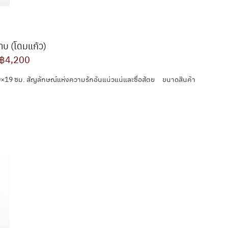
าบ (โดมแก้ว)
฿4,200
×19 ซม. สัญลักษณ์แห่งความรักอันแน่วแน่และซื่อสัตย ขนาดสินค้า