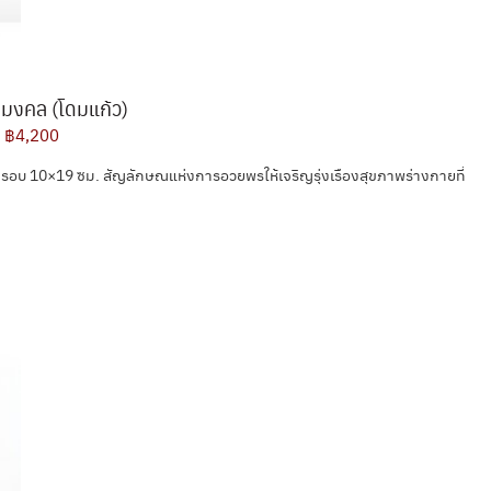
มงคล (โดมแก้ว)
฿4,200
อบ 10×19 ซม. สัญลักษณแห่งการอวยพรให้เจริญรุ่งเรืองสุขภาพร่างกายที่