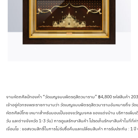
งานหัตถศิลป์ทองคำ “วัดเบญจมบพิตรดุสิตวนาราม” ฿4,800 รหัสสินค้า 203
เจ้าอยู่หัวทรงพระราชทานามว่า วัดเบญจมบพิตรดุสิตวนารามอันหมายถึง วั
หัตถศิลป์ไทย เหมาะสำหรับมอบเป็นของขวัญมงคล ของแต่งบ้าน บริการเพิ่มเติม 
วัน และต่างจังหวัด 1-3 วัน) การดูแลรักษาสินค้า โปรดเก็บรักษาสินค้าในที่ที
เงื่อนไข : ขอสงวนสิทธิ์ในการไม่รับซื้อคืนและเปลี่ยนสินค้า การรับประกัน : 1 ป