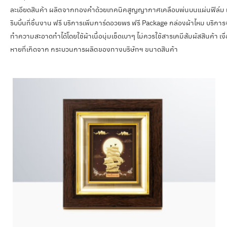
ละเอียดสินค้า ผลิตจากทองคำด้วยเทคนิคสูญญากาศเคลือบพ่นบนแผ่นฟิล์ม แล
ริบบิ้นที่ชิ้นงาน ฟรี บริการเพิ่มการ์ดอวยพร ฟรี Package กล่องผ้าไหม บริกา
ทำความสะอาดทำได้โดยใช้ผ้าเนื้อนุ่มเช็ดเบาๆ ไม่ควรใช้สารเคมีสัมผัสสินค้า เงื
หายที่เกิดจาก กระบวนการผลิตของทางบริษัทฯ ขนาดสินค้า