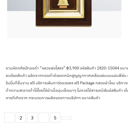
งานหัตถศิลป์ทองคำ “หลวงพ่อโสธร” ฿3,900 รหัสสินค้า 1820-15044 ขนา
ละเอียดสินค้า ผลิตจากทองคำด้วยเทคนิคสูญญากาศเคลือบพ่นบนแผ่นฟิล์ม แล
ริบบิ้นที่ชิ้นงาน ฟรี บริการเพิ่มการ์ดอวยพร ฟรี Package กล่องผ้าไหม บริกา
ทำความสะอาดทำได้โดยใช้ผ้าเนื้อนุ่มเช็ดเบาๆ ไม่ควรใช้สารเคมีสัมผัสสินค้า เงื
หายที่เกิดจาก กระบวนการผลิตของทางบริษัทฯ ขนาดสินค้า
1
2
3
…
5