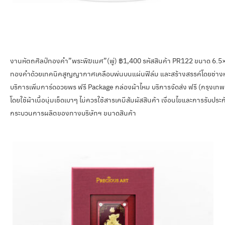
งานหัตถศิลป์ทองคำ”พระพิฆเนศ”(พู่) ฿1,400 รหัสสินค้า PR122 ขนาด 6.5
ทองคำด้วยเทคนิคสูญญากาศเคลือบพ่นบนแผ่นฟิล์ม และสร้างสรรค์โดยช่างหัตถศ
บริการเพิ่มการ์ดอวยพร ฟรี Package กล่องผ้าไหม บริการจัดส่ง ฟรี (กรุงเทพ
โดยใช้ผ้าเนื้อนุ่มเช็ดเบาๆ ไม่ควรใช้สารเคมีสัมผัสสินค้า เงื่อนไขและการรับประ
กระบวนการผลิตของทางบริษัทฯ ขนาดสินค้า