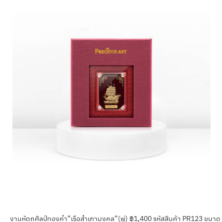
งานหัตถศิลป์ทองคำ”เรือสำเภามงคล”(พู่) ฿1,400 รหัสสินค้า PR123 ขนาด 