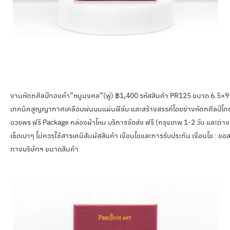
งานหัตถศิลป์ทองคำ”หนูมงคล”(พู่) ฿1,400 รหัสสินค้า PR125 ขนาด 6.5×
เทคนิคสูญญากาศเคลือบพ่นบนแผ่นฟิล์ม และสร้างสรรค์โดยช่างหัตถศิลป์ไทย เห
อวยพร ฟรี Package กล่องผ้าไหม บริการจัดส่ง ฟรี (กรุงเทพ 1-2 วัน และต่างจ
เช็ดเบาๆ ไม่ควรใช้สารเคมีสัมผัสสินค้า เงื่อนไขและการรับประกัน เงื่อนไข : ข
ทางบริษัทฯ ขนาดสินค้า