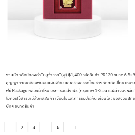
งานหัตถศิลป์ทองคำ”หมูร่ำรวย”(พู่) ฿1,400 รหัสสินค้า PR120 ขนาด 6.5×9 c
สูญญากาศเคลือบพ่นบนแผ่นฟิล์ม และสร้างสรรค์โดยช่างหัตถศิลป์ไทย เหมาะสำ
ฟรี Package กล่องผ้าไหม บริการจัดส่ง ฟรี (กรุงเทพ 1-2 วัน และต่างจังหวัด
ไม่ควรใช้สารเคมีสัมผัสสินค้า เงื่อนไขและการรับประกัน เงื่อนไข : ขอสงวนสิท
ษัทฯ ขนาดสินค้า
1
2
3
…
6