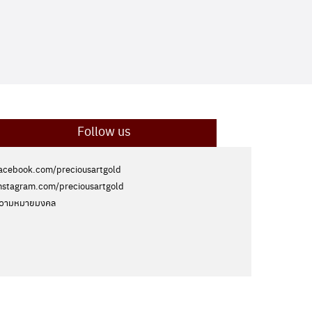
Follow us
acebook.com/preciousartgold
nstagram.com/preciousartgold
วามหมายมงคล