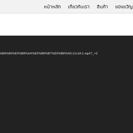
หน้าหลัก
เกี่ยวกับเรา
สินค้า
ของขวัญ
019/04/%E0%B9%80%E0%B8%AA%E0%B8%B7%E0%B8%AD-12x18-1.mp4?_=2