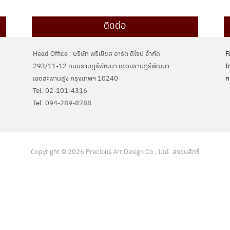
ติดต่อ
Head Office : บริษัท พรีเชียส อาร์ต ดีไซน์ จำกัด
F
293/11-12 ถนนราษฎร์พัฒนา แขวงราษฎร์พัฒนา
I
เขตสะพานสูง กรุงเทพฯ 10240
ค
Tel. 02-101-4316
Tel. ‭094-289-8788‬
Copyright © 2026 Precious Art Design Co., Ltd. สงวนสิทธิ์