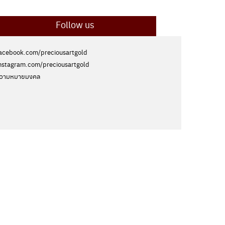
Follow us
acebook.com/preciousartgold
nstagram.com/preciousartgold
วามหมายมงคล