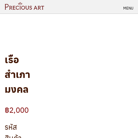
Skip
MENU
to
content
เรือ
สำเภา
มงคล
฿2,000
รหัส
สินค้า