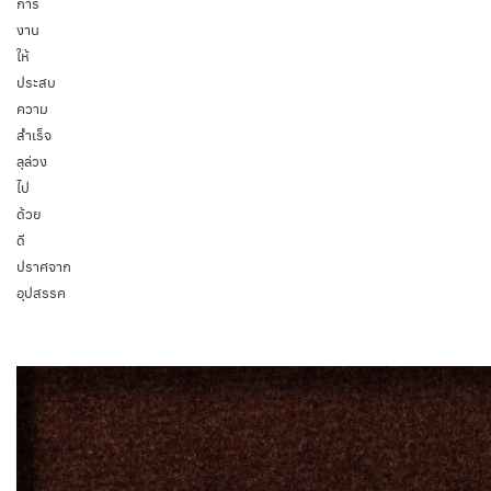
การ
งาน
ให้
ประสบ
ความ
สำเร็จ
ลุล่วง
ไป
ด้วย
ดี
ปราศจาก
อุปสรรค