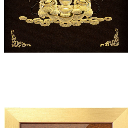
ประกาศนียบัตรทองคำ; ของขวัญจากทองคำ; ของขวัญมงคล; ของ
ขวัญปีใหม่; ของขวัญเกษียณอายุ; ของที่ระลึกมงคล; กรอบรูป
มงคล; ภาพมงคล; ของที่ระลึกงานเกษียณ; ของเกษียณอายุ
ราชการ; ของขวัญจากทองคำ; ของขวัญปีใหม่ไทย; แผ่นภาพ
ทองคำ; งานหัตถศิลป์ทองคำ; แผ่นทองคำ 99.9%