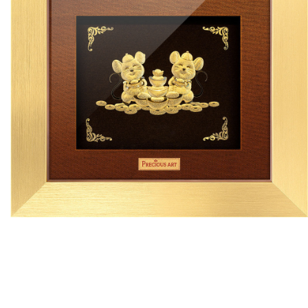
ประกาศนียบัตรทองคำ; ของขวัญจากทองคำ; ของขวัญมงคล; ของ
ขวัญปีใหม่; ของขวัญเกษียณอายุ; ของที่ระลึกมงคล; กรอบรูป
มงคล; ภาพมงคล; ของที่ระลึกงานเกษียณ; ของเกษียณอายุ
ราชการ; ของขวัญจากทองคำ; ของขวัญปีใหม่ไทย; แผ่นภาพ
ทองคำ; งานหัตถศิลป์ทองคำ; แผ่นทองคำ 99.9%