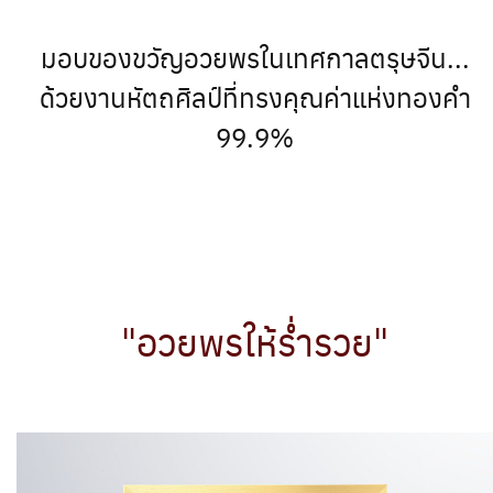
มอบของขวัญอวยพรในเทศกาลตรุษจีน...
ด้วยงานหัตถศิลป์ที่ทรงคุณค่าแห่งทองคำ
99.9%
"อวยพรให้ร่ำรวย"