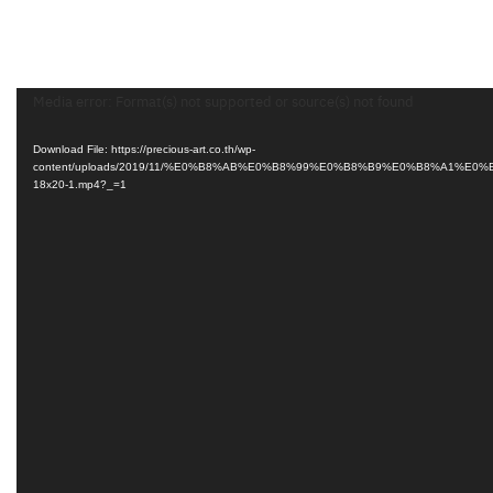
Video
Media error: Format(s) not supported or source(s) not found
Player
Download File: https://precious-art.co.th/wp-
content/uploads/2019/11/%E0%B8%AB%E0%B8%99%E0%B8%B9%E0%B8%A1%E0
18x20-1.mp4?_=1