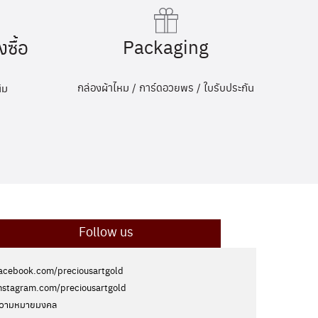
Packaging
งซื้อ
กล่องผ้าไหม / การ์ดอวยพร / ใบรับประกัน
ิม
Follow us
acebook.com/preciousartgold
nstagram.com/preciousartgold
วามหมายมงคล