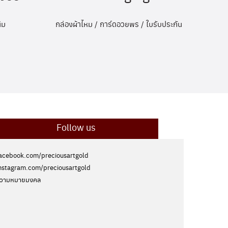
กล่องผ้าไหม / การ์ดอวยพร / ใบรับประกัน
ิม
Follow us
acebook.com/preciousartgold
nstagram.com/preciousartgold
วามหมายมงคล