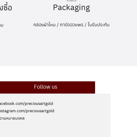
Packaging
งซื้อ
กล่องผ้าไหม / การ์ดอวยพร / ใบรับประกัน
ิม
Follow us
acebook.com/preciousartgold
nstagram.com/preciousartgold
วามหมายมงคล