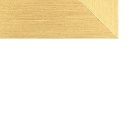
E0%B8%87%E0%B8%B4%E0%B8%99-