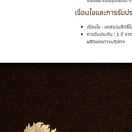
โดยใช้ผ้าเนื้อนุ่มเช็ดเบ
เงื่อนไขและการรับป
เงื่อนไข : ขอสงวนสิทธิ์ใ
การรับประกัน : 1 ปี จา
ผลิตของทางบริษัทฯ