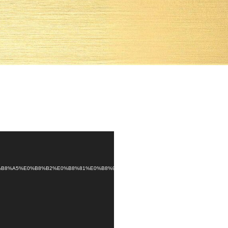
2%E0%B8%A5%E0%B8%B2%E0%B8%81%E0%B8%96%E0%B8%B1%E0%B8%87%E0%B9%80%