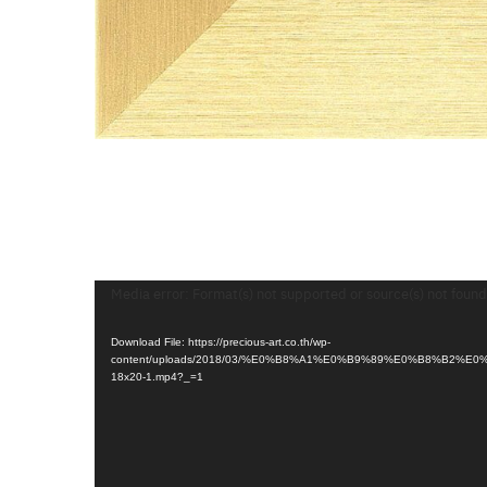
Video
Media error: Format(s) not supported or source(s) not found
Player
Download File: https://precious-art.co.th/wp-
content/uploads/2018/03/%E0%B8%A1%E0%B9%89%E0%B8%B
18x20-1.mp4?_=1