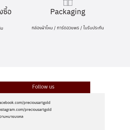
Packaging
งซื้อ
กล่องผ้าไหม / การ์ดอวยพร / ใบรับประกัน
ิม
Follow us
acebook.com/preciousartgold
nstagram.com/preciousartgold
วามหมายมงคล