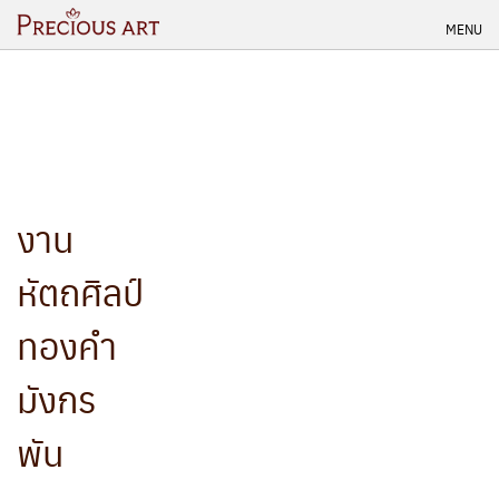
Skip
MENU
to
content
งาน
หัตถศิลป์
ทองคำ
มังกร
พัน