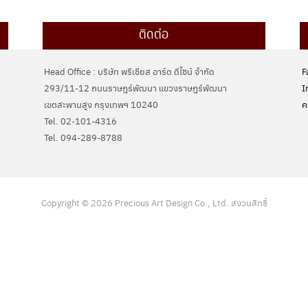
ติดต่อ
Head Office : บริษัท พรีเชียส อาร์ต ดีไซน์ จำกัด
F
293/11-12 ถนนราษฎร์พัฒนา แขวงราษฎร์พัฒนา
I
เขตสะพานสูง กรุงเทพฯ 10240
ค
Tel. 02-101-4316
Tel. ‭094-289-8788‬
Copyright © 2026 Precious Art Design Co., Ltd. สงวนสิทธิ์