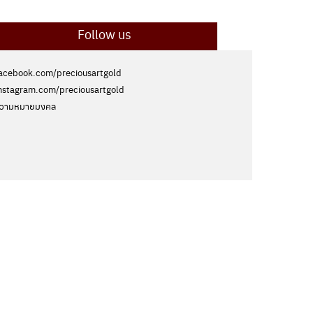
Follow us
acebook.com/preciousartgold
nstagram.com/preciousartgold
วามหมายมงคล