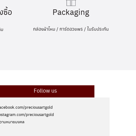
Packaging
งซื้อ
กล่องผ้าไหม / การ์ดอวยพร / ใบรับประกัน
ิม
Follow us
acebook.com/preciousartgold
nstagram.com/preciousartgold
วามหมายมงคล