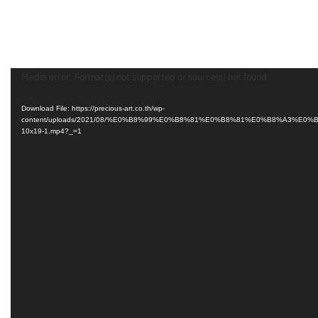
Video
Media error: Format(s) not supported or source(s) not found
Player
Download File: https://precious-art.co.th/wp-
content/uploads/2021/08/%E0%B8%99%E0%B8%81%E0%B8%81%E0%B8%A3%
10x19-1.mp4?_=1