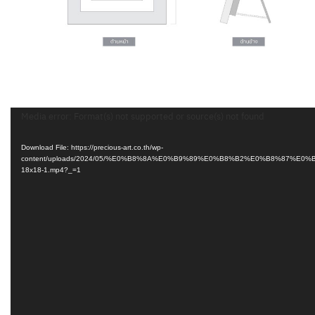
Video
Media error: Format(s) not supported or source(s) not found
Player
Download File: https://precious-art.co.th/wp-
content/uploads/2024/05/%E0%B8%8A%E0%B9%89%E0%B8%B2%E0%B8%8
18x18-1.mp4?_=1